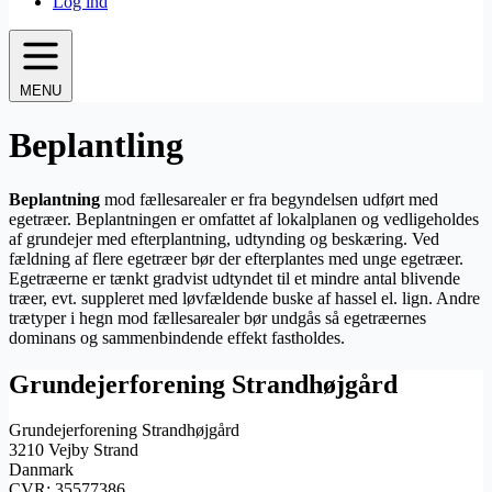
Log ind
MENU
Beplantling
Beplantning
mod fællesarealer er fra begyndelsen udført med
egetræer. Beplantningen er omfattet af lokalplanen og vedligeholdes
af grundejer med efterplantning, udtynding og beskæring. Ved
fældning af flere egetræer bør der efterplantes med unge egetræer.
Egetræerne er tænkt gradvist udtyndet til et mindre antal blivende
træer, evt. suppleret med løvfældende buske af hassel el. lign. Andre
trætyper i hegn mod fællesarealer bør undgås så egetræernes
dominans og sammenbindende effekt fastholdes.
Grundejerforening Strandhøjgård
Grundejerforening Strandhøjgård
3210 Vejby Strand
Danmark
CVR: 35577386