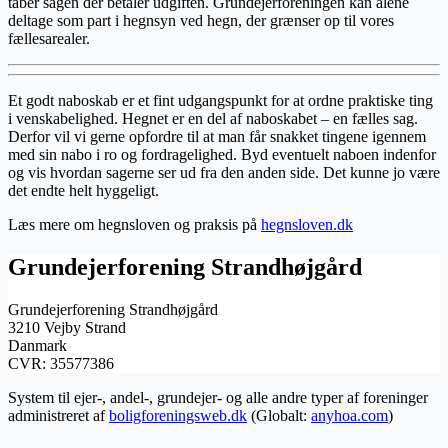
taber sagen der betaler udgiften. Grundejerforeningen kan alene
deltage som part i hegnsyn ved hegn, der grænser op til vores
fællesarealer.
Et godt naboskab er et fint udgangspunkt for at ordne praktiske ting
i venskabelighed. Hegnet er en del af naboskabet – en fælles sag.
Derfor vil vi gerne opfordre til at man får snakket tingene igennem
med sin nabo i ro og fordragelighed. Byd eventuelt naboen indenfor
og vis hvordan sagerne ser ud fra den anden side. Det kunne jo være
det endte helt hyggeligt.
Læs mere om hegnsloven og praksis på
hegnsloven.dk
Grundejerforening Strandhøjgård
Grundejerforening Strandhøjgård
3210 Vejby Strand
Danmark
CVR: 35577386
System til ejer-, andel-, grundejer- og alle andre typer af foreninger
administreret af
boligforeningsweb.dk
(Globalt:
anyhoa.com
)