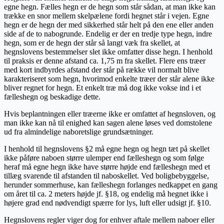
egne hegn. Fælles hegn er de hegn som står sådan, at man ikke kan
trække en snor mellem skelpælene fordi hegnet står i vejen. Egne
hegn er de hegn der med sikkerhed står helt på den ene eller anden
side af de to nabogrunde. Endelig er der en tredje type hegn, indre
hegn, som er de hegn der står så langt væk fra skellet, at
hegnslovens bestemmelser slet ikke omfatter disse hegn. I henhold
til praksis er denne afstand ca. 1,75 m fra skellet. Flere ens træer
med kort indbyrdes afstand der står på række vil normalt blive
karakteriseret som hegn, hvorimod enkelte træer der står alene ikke
bliver regnet for hegn. Et enkelt træ må dog ikke vokse ind i et
fælleshegn og beskadige dette.
Hvis beplantningen eller træerne ikke er omfattet af hegnsloven, og
man ikke kan nå til enighed kan sagen alene løses ved domstolene
ud fra almindelige naboretslige grundsætninger.
I henhold til hegnslovens §2 må egne hegn og hegn tæt på skellet
ikke påføre naboen større ulemper end fælleshegn og som følge
heraf må egne hegn ikke have større højde end fælleshegn med et
tillæg svarende til afstanden til naboskellet. Ved boligbebyggelse,
herunder sommerhuse, kan fælleshegn forlanges nedkappet en gang
om året til ca. 2 meters højde jf. §18, og endelig må hegnet ikke i
højere grad end nødvendigt spærre for lys, luft eller udsigt jf. §10.
Hegnslovens regler viger dog for enhver aftale mellem naboer eller