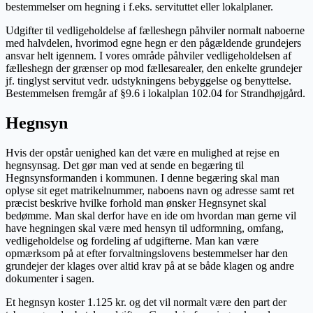
bestemmelser om hegning i f.eks. servituttet eller lokalplaner.
Udgifter til vedligeholdelse af fælleshegn påhviler normalt naboerne
med halvdelen, hvorimod egne hegn er den pågældende grundejers
ansvar helt igennem. I vores område påhviler vedligeholdelsen af
fælleshegn der grænser op mod fællesarealer, den enkelte grundejer
jf. tinglyst servitut vedr. udstykningens bebyggelse og benyttelse.
Bestemmelsen fremgår af §9.6 i lokalplan 102.04 for Strandhøjgård.
Hegnsyn
Hvis der opstår uenighed kan det være en mulighed at rejse en
hegnsynsag. Det gør man ved at sende en begæring til
Hegnsynsformanden i kommunen. I denne begæring skal man
oplyse sit eget matrikelnummer, naboens navn og adresse samt ret
præcist beskrive hvilke forhold man ønsker Hegnsynet skal
bedømme. Man skal derfor have en ide om hvordan man gerne vil
have hegningen skal være med hensyn til udformning, omfang,
vedligeholdelse og fordeling af udgifterne. Man kan være
opmærksom på at efter forvaltningslovens bestemmelser har den
grundejer der klages over altid krav på at se både klagen og andre
dokumenter i sagen.
Et hegnsyn koster 1.125 kr. og det vil normalt være den part der