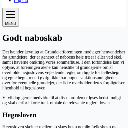
Log ind
MENU
Godt naboskab
Det hænder jævnligt at Grundejerforeningen modtager henvendelser
fra grundejere, der er generet af naboens høje træer i eller ved skel,
samt i haverne omkring vores sommerhuse. I den forbindelse kan vi
oplyse, at foreningen alene kan henstille til grundejerne om at
overholde hegnslovens vejledende regler om højde for fælleshegn
og egne hegn, men i øvrigt ikke har nogen sanktionsmuligheder
over for eventuelle grundejer, der ikke overholder deres forpligtelser
i henhold til hegnsloven.
Vi vil dog gerne medvirke til at disse problemer løses bedst muligt
og skal derfor i korte træk omtale de relevante regler i loven.
Hegnsloven
Hegnsloven skelner mellem to slags hegn nemlig fælleshegn og